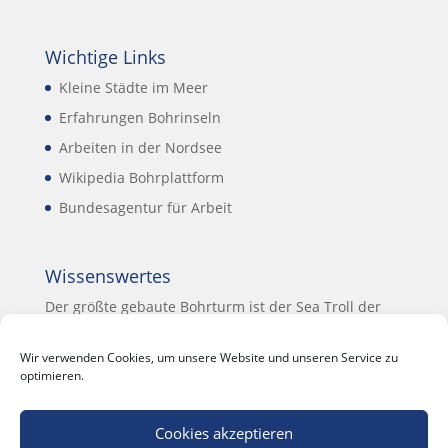
Wichtige Links
Kleine Städte im Meer
Erfahrungen Bohrinseln
Arbeiten in der Nordsee
Wikipedia Bohrplattform
Bundesagentur für Arbeit
Wissenswertes
Der größte gebaute Bohrturm ist der Sea Troll der
aus Norwegen stammenden Erdölgesellschaft Statoil
mit einer Wasser Verdrängung von einer Millionen
Wir verwenden Cookies, um unsere Website und unseren Service zu
Tonnen !
optimieren.
Cookies akzeptieren
Offshore Neuigkeiten: